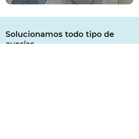
Solucionamos todo tipo de
averías
Nuestro equipo de
fontaneros en Vigo
está a tu
disposición para
reparar cualquier tipo de avería
relacionada con el sistema de fontanería
de tu casa,
comunidad de vecinos, local comercial, organismo oficial,
industria... Únicamente tienes que ponerte en contacto,
decirnos qué es lo que necesitas y nuestros
profesionales se pondrán en marcha para solventar tu
incidencia o problema
en el menor tiempo posible
.
Sea cual sea el trabajo de fontanería que tengamos que
desempeñar, podemos garantizar que
nuestros
resultados serán de calidad
, ajustados a las